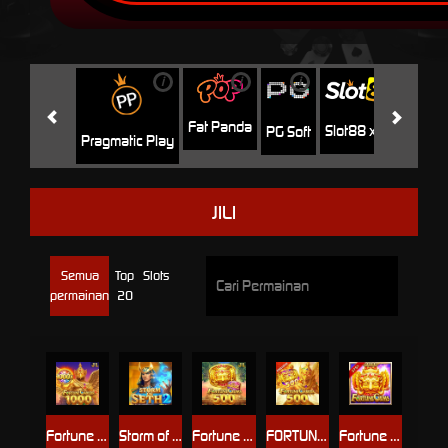
i
i
i
i
i
Facha
Fat Panda
Slot88 x PP
PG Soft
Pragmatic Play
JILI
Semua
Top
Slots
permainan
20
Fortune Garuda 1000
Storm of Seth 2
Fortune Gems 500
FORTUNE GARUDA 500
Fortune Gems