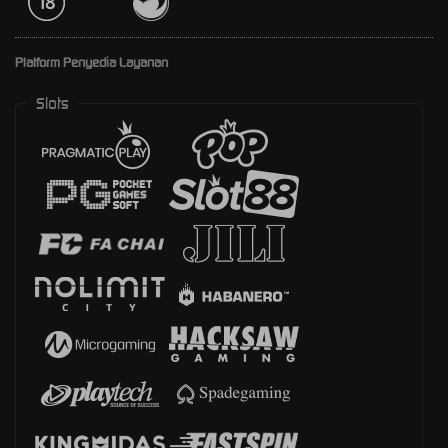
Platform Penyedia Layanan
Slots