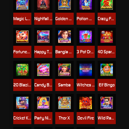
Magic Lamp
Nightfall Hunting
Golden Queen
Potion Wizard
Crazy FaFaFa
FortunePig
Happy Taxi
Bangla Beauty
3 Pot Dragons
40 Sparkling Crown
20 Blazing Clover
Candy Baby
Samba
Witches Night
Elf Bingo
Cricket King 18
Party Night
Thor X
Devil Fire
Wild Racer