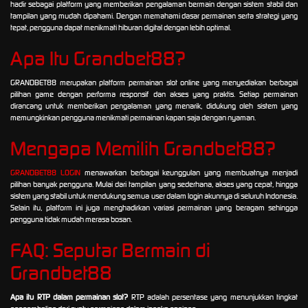
hadir sebagai platform yang memberikan pengalaman bermain dengan sistem stabil dan
tampilan yang mudah dipahami. Dengan memahami dasar permainan serta strategi yang
tepat, pengguna dapat menikmati hiburan digital dengan lebih optimal.
Apa Itu Grandbet88?
GRANDBET88 merupakan platform permainan slot online yang menyediakan berbagai
pilihan game dengan performa responsif dan akses yang praktis. Setiap permainan
dirancang untuk memberikan pengalaman yang menarik, didukung oleh sistem yang
memungkinkan pengguna menikmati permainan kapan saja dengan nyaman.
Mengapa Memilih Grandbet88?
GRANDBET88 LOGIN
menawarkan berbagai keunggulan yang membuatnya menjadi
pilihan banyak pengguna. Mulai dari tampilan yang sederhana, akses yang cepat, hingga
sistem yang stabil untuk mendukung semua user dalam login akunnya di seluruh Indonesia.
Selain itu, platform ini juga menghadirkan variasi permainan yang beragam sehingga
pengguna tidak mudah merasa bosan.
FAQ: Seputar Bermain di
Grandbet88
Apa itu RTP dalam permainan slot?
RTP adalah persentase yang menunjukkan tingkat