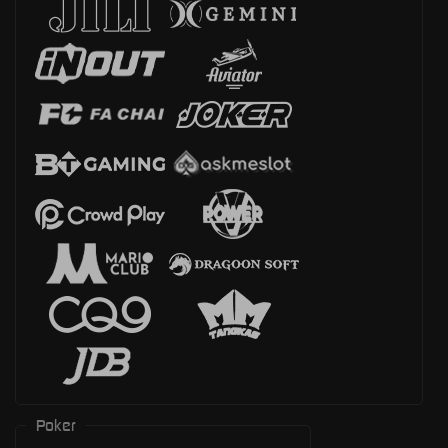
Poker