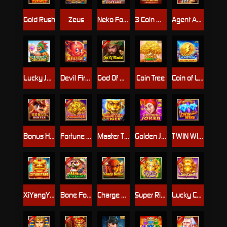
Gold Rush
Zeus
Neko Fortune
3 Coin Wild Tiger
Agent Ace
Lucky Jaguar
Devil Fire 2
God Of Martial
Coin Tree
Coin of Lightning
Bonus Hunter
Fortune Tree
Master Tiger
Golden Joker
TWIN WINS
XiYangYang
Bone Fortune
Charge Buffalo
Super Rich
Lucky Coming